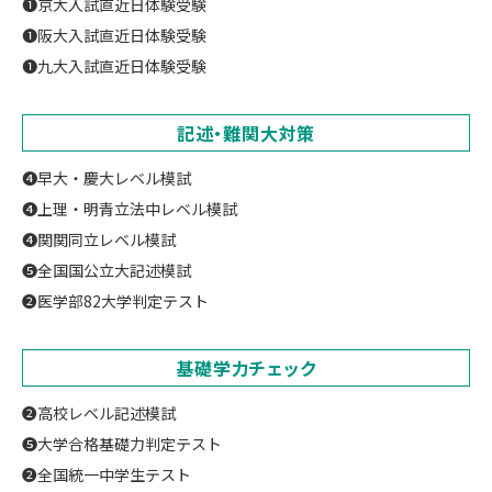
❶京大入試直近日体験受験
❶阪大入試直近日体験受験
❶九大入試直近日体験受験
記述・難関大対策
❹早大・慶大レベル模試
❹上理・明青立法中レベル模試
❹関関同立レベル模試
❺全国国公立大記述模試
❷医学部82大学判定テスト
基礎学力チェック
❷高校レベル記述模試
❺大学合格基礎力判定テスト
❷全国統一中学生テスト