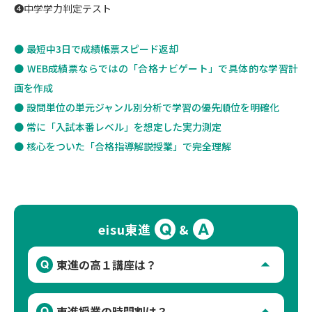
❹中学学力判定テスト
● 最短中3日で成績帳票スピード返却
● WEB成績票ならではの「合格ナビゲート」で具体的な学習計
画を作成
● 設問単位の単元ジャンル別分析で学習の優先順位を明確化
● 常に「入試本番レベル」を想定した実力測定
● 核心をついた「合格指導解説授業」で完全理解
Q
A
&
eisu東進
arrow_drop_up
Q
東進の高１講座は？
A
英語は「難度別システム英語 英文法」、数学
arrow_drop_up
Q
東進授業の時間割は？