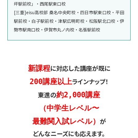
坪駅前校」・西尾駅東口校
[三重]eisu高校部 桑名中央町校・四日市駅東口校・平田
駅前校・白子駅前校・津駅広明町校・松阪駅北口校・伊
勢市駅南口校・伊賀市丸ノ内校・名張駅前校
に対応した講座が既に
新課程
ラインナップ！
200講座以上
東進の
約2,000講座
（中学生レベル〜
が
最難関入試レベル）
どんなニーズにも応えます。