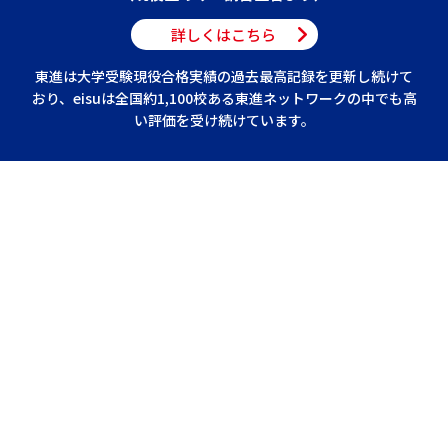
詳しくはこちら
東進は大学受験現役合格実績の過去最高記録を更新し続けて
おり、eisuは全国約1,100校ある東進ネットワークの中でも高
い評価を受け続けています。
学年 ：
■
［東進中学NET］中1〜中3
［東進衛星予備校］高0（中2・3）～高3
授業時間 ： 1回90分
■
教科 ： 全教科
■
授業形態 ： 映像授業
■
コースと授業料（一括納入） ：
■