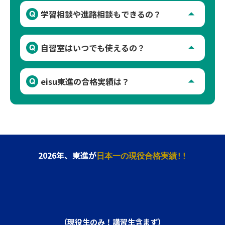
A
いつでも可能です。東進の授業でわからないと
arrow_drop_up
Q
学習相談や進路相談もできるの？
ころはもちろん、学校の課題や入試問題等の質
問も受付可能です。
A
指導経験豊富なeisuスタッフ（担任）による定
arrow_drop_up
Q
自習室はいつでも使えるの？
期面談で、進路相談を始めとする学習サポート
を行います。また東進で合格を勝ち取った先輩
A
開校時間内であればいつでも利用できます。開
が担任助手として、担任とタッグを組んで、皆
arrow_drop_up
Q
eisu東進の合格実績は？
校時間は、平日は14:00～22:00、土曜は10:00
さんにより近い視点で日々のサポートにあたり
～22:00、日曜・祝日は10:00～18:00です。1
ます。
A
東大・京大・阪大・名大等の旧帝大、国公立大
年365日開校しているので、毎日、eisu東進で
医学部や早慶等の難関大、三重大等の国公立大
勉強できます！
にeisu東進は多くの合格者を輩出してきまし
た。1人ひとりの最適な完全個別カリキュラム
2026年、東進が
と担任の熱誠指導で志望大学現役合格へと導き
日本一の現役合格実績!!
ます。
（現役生のみ！講習生含まず）​