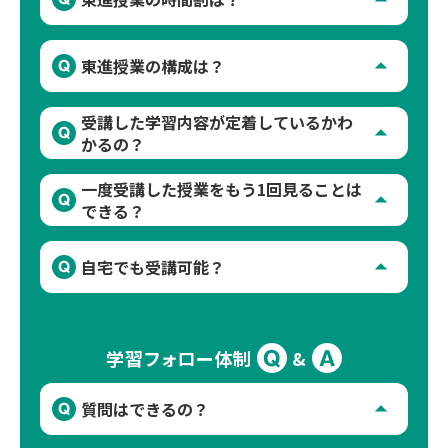
は「高等学校対応 数学Ⅰ・A」です。複数のレ
ベルから選択することができます。国語は「ベ
A
「週間予定表」で自分だけの時間割が作成でき
ーシック現代文トレーニング」がおすすめ講座
arrow_drop_up
Q
東進授業の構成は？
ます。受講曜日・時間は「開講時限」から部活
です。また高速マスターで基礎力強化を図りま
等の都合に合わせて自由に組むことができま
す。他にもたくさんの講座がありますので、ど
A
１講座は、1回90分で、20回で構成されていま
受講した学習内容が定着しているかわ
す。予定していた時間帯に間に合わなくても、
arrow_drop_up
Q
んなニーズにも応えます。
す（学校対応数学Ⅰ・Aは36回）。同じ講座を
かるの？
振替授業が容易にできます。
週1回受講すると5ヶ月で修了しますが、週2回
A
毎回の授業後には「確認テスト」があります。
一度受講した授業をもう1回見ることは
ペースで進めれば約2ヶ月半で修了することも
arrow_drop_up
Q
確認テストに合格しないと、次の講座に進むこ
できる？
できます。
とができないので、授業の受けっぱなしを防ぎ
A
受講期間内（2月末）までなら、何度でも受講
ます。講座の最後には「講座修了判定テスト」
arrow_drop_up
Q
自宅でも受講可能？
することができます。普段は学校の授業前に先
があり、テキスト1冊分の内容を理解している
取り学習で進めて、テスト前に再受講すること
かを確認します。
A
インターネット環境があれば、いつでもどこで
もできます。また東進は映像授業なので、1回
も受講可能です。部活等で通塾が難しい日や時
の授業を2日に分けて受講することも可能で
Q
A
&
学習フォロー体制
間でも、自宅のPCやタブレット、スマホで受講
す。
できます。
arrow_drop_up
Q
質問はできるの？