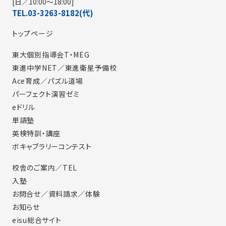
[日／10:00～18:00]
TEL.03-3263-8182(代)
トップページ
東大個別指導会T・MEG
東進中学NET／東進衛星予備校
Ace育成／パズル道場
パーフェクト演習ゼミ
eドリル
単語塾
英検特訓・講座
ボキャブラリーコンテスト
校舎のご案内／TEL
入塾
お問合せ／資料請求／体験
お知らせ
eisu総合サイト