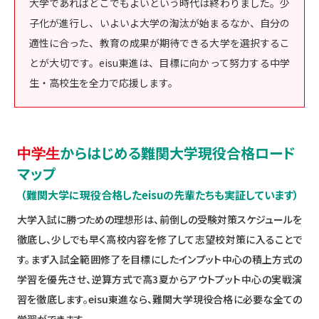
大学であればどこでもよいという時代は終わりました。少
子化が進行し、いよいよ大学の淘汰が始まるなか、自分の
適性に合った、教育の成果が期待できる大学を選択するこ
とが大切です。eisu東進は、目標に向かって努力する中学
生・高校生を全力で応援します。
からはじめる難関大学現役合格ロード
中学生
マップ
（難関大学に現役合格したeisuの先輩たちも実証しています）
大学入試に勝つための理想形は、前倒しの受験対策スケジュールを
徹底し、少しでも早く高校内容を修了して志望校対策に入ることで
す。まず入試全範囲修了を目標にしたインプット中心の積上方式の
学習を優先させ、逆算方式で高3夏からアウトプット中心の実戦演
習を徹底します。eisu東進なら、難関大学現役合格に必要な全ての