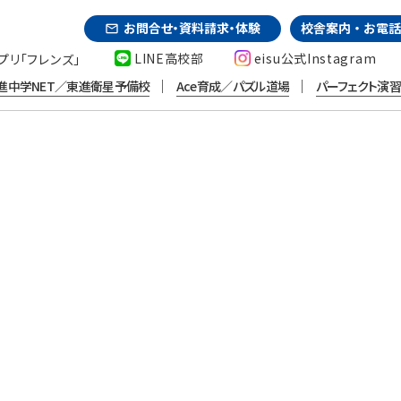
お問合せ・資料請求・体験
校舎案内・お電話
mail_outline
LINE高校部
eisu公式Instagram
プリ「フレンズ」
｜
｜
進中学NET／東進衛星予備校
Ace育成／パズル道場
パーフェクト演
INFORMATION
お知らせ