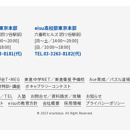
部東京本部
eisu高校部東京本部
（四ツ谷駅前）
六番町ヒルズ（四ツ谷駅前）
0～20:00]
[月～土／14:00～20:00]
8:00]
[日／10:00～18:00]
3-8181(代)
TEL.03-3263-8182(代)
会T・MEG
東進中学NET／東進衛星予備校
Ace育成／パズル道
検特訓・講座
ボキャブラリーコンテスト
／TEL
入塾
お問合せ／資料請求／体験
お知らせ
イト
eisuの教育方針
会社概要
採用情報
プライバシーポリシー
© 2023 eisutokyo. All Right Reserved.