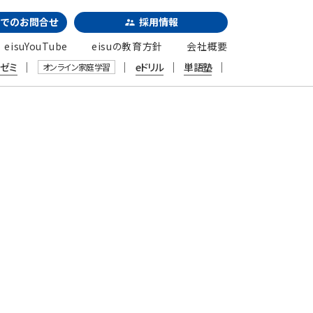
でのお問合せ
採用情報
supervisor_account
eisuYouTube
eisuの教育方針
会社概要
｜
｜
｜
｜
習ゼミ
eドリル
単語塾
オンライン家庭学習