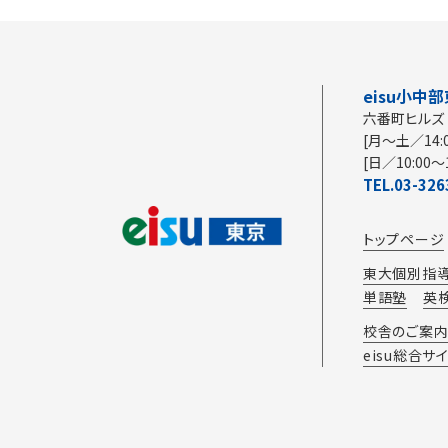
eisu小中
六番町ヒルズ
[月～土／14:0
[日／10:00～1
TEL.03-326
トップページ
東大個別指導
単語塾
英
校舎のご案内
eisu総合サ